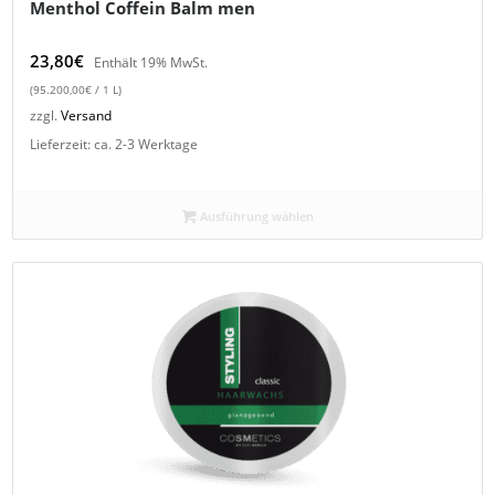
Menthol Coffein Balm men
23,80
€
Enthält 19% MwSt.
(
95.200,00
€
/ 1 L)
zzgl.
Versand
Lieferzeit: ca. 2-3 Werktage
Ausführung wählen