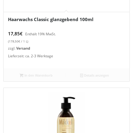
Haarwachs Classic glanzgebend 100ml
17,85
€
Enthält 19% MwSt.
(
178,50
€
/ 1 L)
zzgl.
Versand
Lieferzeit: ca. 2-3 Werktage
In den Warenkorb
Details anzeigen