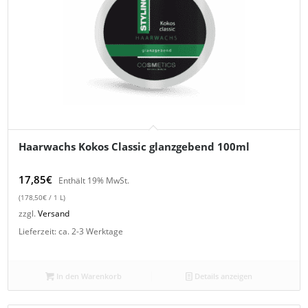
Haarwachs Kokos Classic glanzgebend 100ml
17,85
€
Enthält 19% MwSt.
(
178,50
€
/ 1 L)
zzgl.
Versand
Lieferzeit: ca. 2-3 Werktage
In den Warenkorb
Details anzeigen