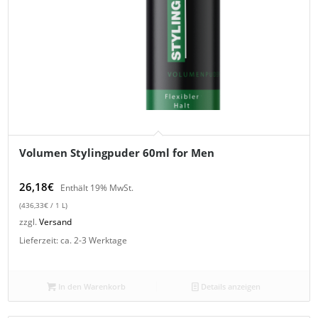
Volumen Stylingpuder 60ml for Men
26,18
€
Enthält 19% MwSt.
(
436,33
€
/ 1 L)
zzgl.
Versand
Lieferzeit: ca. 2-3 Werktage
In den Warenkorb
Details anzeigen