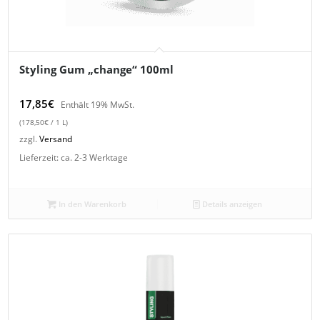
Styling Gum „change“ 100ml
17,85
€
Enthält 19% MwSt.
(
178,50
€
/ 1 L)
zzgl.
Versand
Lieferzeit: ca. 2-3 Werktage
In den Warenkorb
Details anzeigen