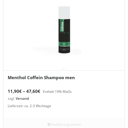
Menthol Coffein Shampoo men
Preisspanne:
11,90
€
–
47,60
€
Enthält 19% MwSt.
11,90€
zzgl.
Versand
bis
Lieferzeit: ca. 2-3 Werktage
47,60€
Ausführung wählen