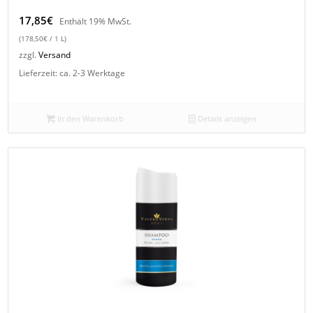
17,85
€
Enthält 19% MwSt.
(
178,50
€
/ 1 L)
zzgl.
Versand
Lieferzeit: ca. 2-3 Werktage
In den Warenkorb
Details anzeigen