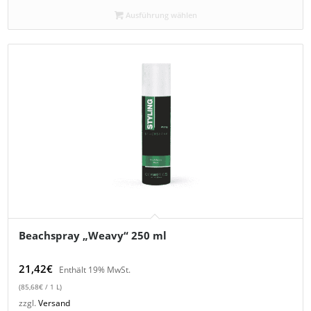
Ausführung wählen
Beachspray „Weavy“ 250 ml
21,42
€
Enthält 19% MwSt.
(
85,68
€
/ 1 L)
zzgl.
Versand