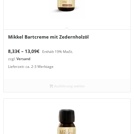
Mikkel Bartcreme mit Zedernholzöl
Preisspanne:
8,33
€
–
13,09
€
Enthält 19% MwSt.
8,33€
zzgl.
Versand
bis
Lieferzeit: ca. 2-3 Werktage
13,09€
Ausführung wählen