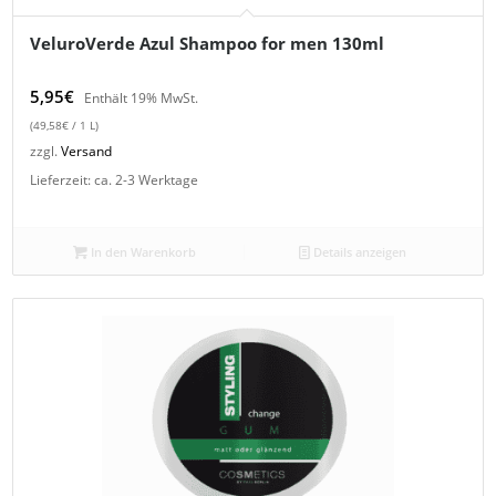
VeluroVerde Azul Shampoo for men 130ml
5,95
€
Enthält 19% MwSt.
(
49,58
€
/ 1 L)
zzgl.
Versand
Lieferzeit: ca. 2-3 Werktage
In den Warenkorb
Details anzeigen