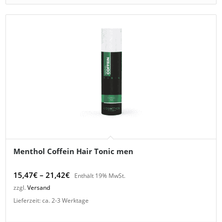
Menthol Coffein Hair Tonic men
Preisspanne:
15,47
€
–
21,42
€
Enthält 19% MwSt.
15,47€
zzgl.
Versand
bis
Lieferzeit: ca. 2-3 Werktage
21,42€