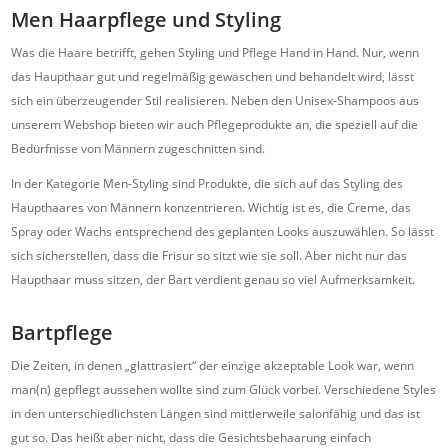
Men Haarpflege und Styling
Was die Haare betrifft, gehen Styling und Pflege Hand in Hand. Nur, wenn
das Haupthaar gut und regelmäßig gewaschen und behandelt wird, lässt
sich ein überzeugender Stil realisieren. Neben den Unisex-Shampoos aus
unserem Webshop bieten wir auch Pflegeprodukte an, die speziell auf die
Bedürfnisse von Männern zugeschnitten sind.
In der Kategorie Men-Styling sind Produkte, die sich auf das Styling des
Haupthaares von Männern konzentrieren. Wichtig ist es, die Creme, das
Spray oder Wachs entsprechend des geplanten Looks auszuwählen. So lässt
sich sicherstellen, dass die Frisur so sitzt wie sie soll. Aber nicht nur das
Haupthaar muss sitzen, der Bart verdient genau so viel Aufmerksamkeit.
Bartpflege
Die Zeiten, in denen „glattrasiert“ der einzige akzeptable Look war, wenn
man(n) gepflegt aussehen wollte sind zum Glück vorbei. Verschiedene Styles
in den unterschiedlichsten Längen sind mittlerweile salonfähig und das ist
gut so. Das heißt aber nicht, dass die Gesichtsbehaarung einfach