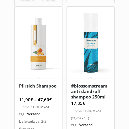
Warenkorb
anzeigen
Pfirsich Shampoo
#blossomstream
anti dandruff
shampoo 250ml
Preisspanne:
11,90
€
–
47,60
€
17,85
€
11,90€
Enthält 19% MwSt.
Enthält 19% MwSt.
bis
zzgl.
Versand
(
71,40
€
/ 1 L)
47,60€
Lieferzeit: ca. 2-3
zzgl.
Versand
Werktage