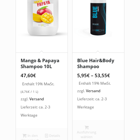
Mango & Papaya
Blue Hair&Body
Shampoo 10L
Shampoo
Preisspanne:
47,60
€
5,95
€
–
53,55
€
5,95€
Enthält 19% MwSt.
Enthält 19% MwSt.
bis
zzgl.
Versand
(
4,76
€
/ 1 L)
53,55€
zzgl.
Versand
Lieferzeit: ca. 2-3
Lieferzeit: ca. 2-3
Werktage
Werktage
Ausführung
In den
Details
wählen