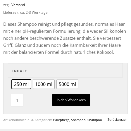
11,90€
zzgl.
Versand
bis
Lieferzeit: ca. 2-3 Werktage
47,60€
Dieses Shampoo reinigt und pflegt gesundes, normales Haar
mit einer pH-regulierten Formulierung, die weder Silikonölen
noch andere beschwerende Zusätze enthält. Sie verbessert
Griff, Glanz und zudem noch die Kämmbarkeit Ihrer Haare
mit der balancierten Formel durch natürliches Kokosöl.
INHALT
250 ml
1000 ml
5000 ml
In den Warenkorb
Zurücksetzen
Artikelnummer:
n. a.
Kategorien:
Haarpflege
,
Shampoo
,
Shampoo