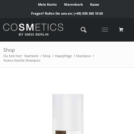
Mein Konto
Warenkorb
Kasse
Fragen? Rufen Sie uns an:
(+49) 030 365 10 65
Shop
Du bist hier:
Startseite
/
Shop
/
Haarpflege
/
Shampoo
/
Kokos Vanille Shampoo