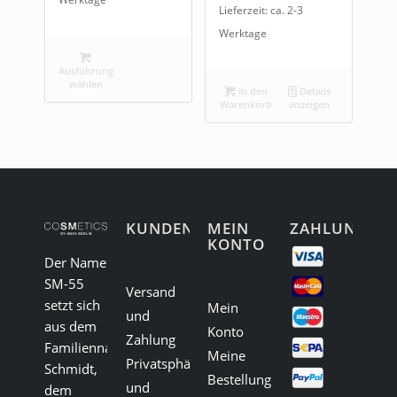
Lieferzeit: ca. 2-3
Werktage
Ausführung
wählen
In den
Details
Warenkorb
anzeigen
KUNDENSERVICE
MEIN
ZAHLUNG
KONTO
Der Name
SM-55
Versand
setzt sich
Mein
und
aus dem
Konto
Zahlung
Familiennamen
Meine
Privatsphäre
Schmidt,
Bestellungen
und
dem