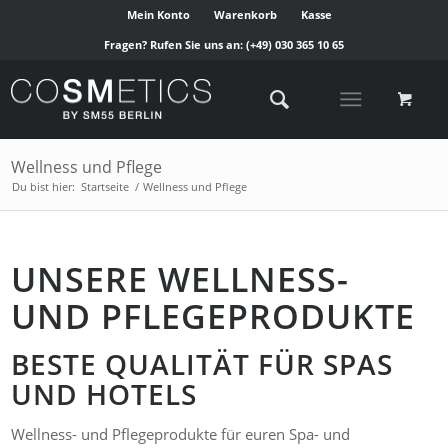
Mein Konto
Warenkorb
Kasse
Fragen? Rufen Sie uns an:
(+49) 030 365 10 65
Wellness und Pflege
Du bist hier:
Startseite
/
Wellness und Pflege
UNSERE WELLNESS-
UND PFLEGEPRODUKTE
BESTE QUALITÄT FÜR SPAS
UND HOTELS
Wellness- und Pflegeprodukte für euren Spa- und