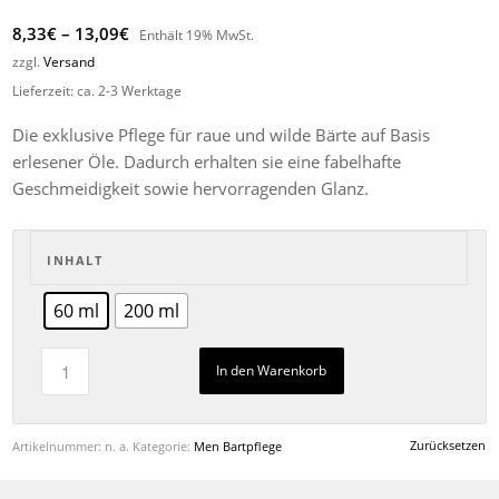
Preisspanne:
8,33
€
–
13,09
€
Enthält 19% MwSt.
8,33€
zzgl.
Versand
bis
Lieferzeit: ca. 2-3 Werktage
13,09€
Die exklusive Pflege für raue und wilde Bärte auf Basis
erlesener Öle. Dadurch erhalten sie eine fabelhafte
Geschmeidigkeit sowie hervorragenden Glanz.
INHALT
60 ml
200 ml
In den Warenkorb
Zurücksetzen
Artikelnummer:
n. a.
Kategorie:
Men Bartpflege