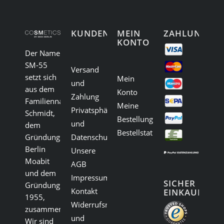
KUNDENSERVICE
MEIN
ZAHLUNG
KONTO
Der Name
SM-55
Versand
setzt sich
Mein
und
aus dem
Konto
Zahlung
Familiennamen
Meine
Privatsphäre
Schmidt,
Bestellungen
und
dem
Bestellstatus
Gründungsort
Datenschutz
Berlin
Unsere
Moabit
AGB
und dem
Impressum
SICHER
Gründungsjahr
Kontakt
EINKAUFEN:
1955,
Widerrufsrecht
zusammen.
und
Wir sind