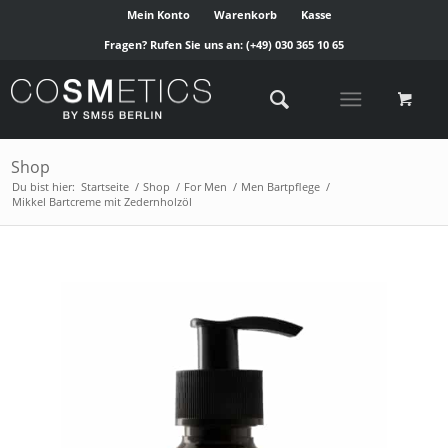
Mein Konto
Warenkorb
Kasse
Fragen? Rufen Sie uns an:
(+49) 030 365 10 65
Shop
Du bist hier:
Startseite
/
Shop
/
For Men
/
Men Bartpflege
/
Mikkel Bartcreme mit Zedernholzöl