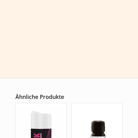
Der Repair Weizenprotein & Keratin Balm ist einfach
anzuwenden und hinterlässt keine Rückstände im Haar. Er
eignet sich ideal für den täglichen Gebrauch und kann auf
feuchtem oder trockenem Haar angewendet werden.
Gönnen Sie Ihrem Haar die Pflege, die es verdient. Mit
unserem Repair Weizenprotein & Keratin Balm haben Sie
die Möglichkeit, Ihr Haar zu stärken und zu reparieren,
damit es gesund und glänzend aussieht.
Ähnliche Produkte