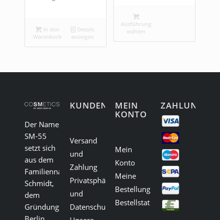
Ausführung
In den
Details
wählen
Warenkorb
anzeigen
KUNDENSERVICE
MEIN
ZAHLUNG
KONTO
Der Name
SM-55
Versand
setzt sich
Mein
und
aus dem
Konto
Zahlung
Familiennamen
Meine
Privatsphäre
Schmidt,
Bestellungen
und
dem
Bestellstatus
Gründungsort
Datenschutz
Berlin