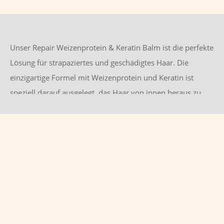
Unser Repair Weizenprotein & Keratin Balm ist die perfekte
Lösung für strapaziertes und geschädigtes Haar. Die
einzigartige Formel mit Weizenprotein und Keratin ist
speziell darauf ausgelegt, das Haar von innen heraus zu
reparieren und zu stärken.
Durch die Kombination von Weizenprotein und Keratin
wird das Haar tiefenwirksam gepflegt und erhält seine
natürliche Schönheit zurück. Das enthaltene
Amondimethicone und Sodium Polyacrylate sorgen für
eine verbesserte Kämmbarkeit und Geschmeidigkeit des
Haares.