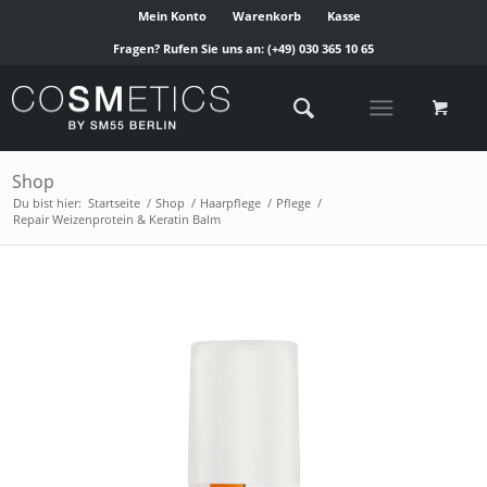
Mein Konto
Warenkorb
Kasse
Fragen? Rufen Sie uns an:
(+49) 030 365 10 65
Shop
Du bist hier:
Startseite
/
Shop
/
Haarpflege
/
Pflege
/
Repair Weizenprotein & Keratin Balm