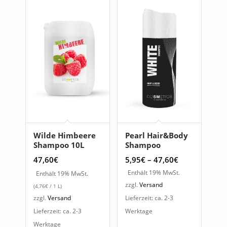
Wilde Himbeere
Pearl Hair&Body
Shampoo 10L
Shampoo
Preisspanne:
47,60
€
5,95
€
–
47,60
€
5,95€
Enthält 19% MwSt.
Enthält 19% MwSt.
bis
zzgl.
Versand
(
4,76
€
/ 1 L)
47,60€
zzgl.
Versand
Lieferzeit: ca. 2-3
Lieferzeit: ca. 2-3
Werktage
Werktage