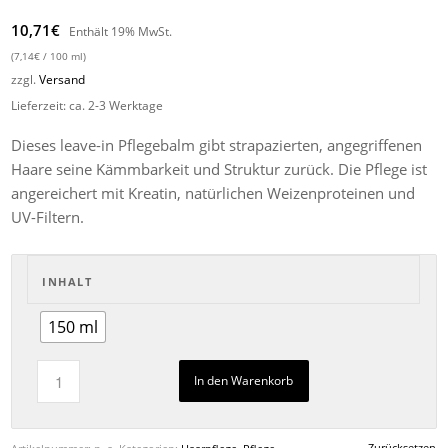
10,71
€
Enthält 19% MwSt.
(
7,14
€
/ 100 ml)
zzgl.
Versand
Lieferzeit: ca. 2-3 Werktage
Dieses leave-in Pflegebalm gibt strapazierten, angegriffenen
Haare seine Kämmbarkeit und Struktur zurück. Die Pflege ist
angereichert mit Kreatin, natürlichen Weizenproteinen und
UV-Filtern.
INHALT
150 ml
In den Warenkorb
Zurücksetzen