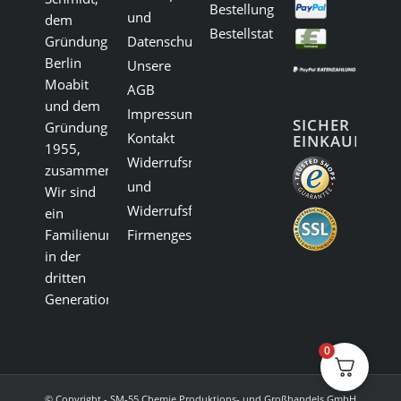
Bestellungen
und
dem
Bestellstatus
Gründungsort
Datenschutz
Berlin
Unsere
Moabit
AGB
und dem
Impressum
SICHER
Gründungsjahr
Kontakt
EINKAUFEN:
1955,
Widerrufsrecht
zusammen.
und
Wir sind
Widerrufsformular
ein
Familienunternehmen
Firmengeschichte
in der
dritten
Generation.
0
© Copyright - SM-55 Chemie Produktions- und Großhandels GmbH