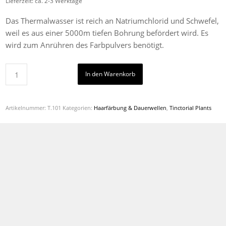
Lieferzeit: ca. 2-3 Werktage
Das Thermalwasser ist reich an Natriumchlorid und Schwefel,
weil es aus einer 5000m tiefen Bohrung befördert wird. Es
wird zum Anrühren des Farbpulvers benötigt.
In den Warenkorb
Artikelnummer:
T.101
Kategorien:
Haarfärbung & Dauerwellen
,
Tinctorial Plants