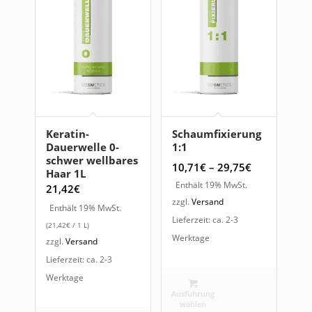
Keratin-
Schaumfixierung
Dauerwelle 0-
1:1
schwer wellbares
Preisspanne
10,71
€
–
29,75
€
Haar 1L
10,71€
Enthält 19% MwSt.
21,42
€
bis
zzgl.
Versand
Enthält 19% MwSt.
29,75€
Lieferzeit: ca. 2-3
(
21,42
€
/ 1 L)
Werktage
zzgl.
Versand
Lieferzeit: ca. 2-3
Werktage
Ausführung
wählen