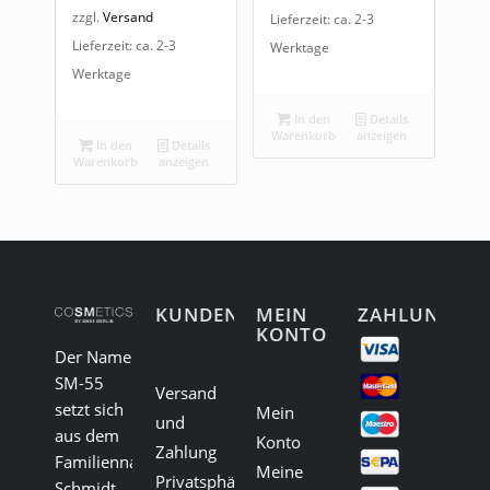
zzgl.
Versand
Lieferzeit: ca. 2-3
Lieferzeit: ca. 2-3
Werktage
Werktage
In den
Details
Warenkorb
anzeigen
In den
Details
Warenkorb
anzeigen
KUNDENSERVICE
MEIN
ZAHLUNG
KONTO
Der Name
SM-55
Versand
setzt sich
Mein
und
aus dem
Konto
Zahlung
Familiennamen
Meine
Privatsphäre
Schmidt,