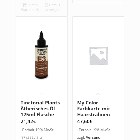
In den
Details
Warenkorb
anzeigen
Tinctorial Plants
My Color
Ätherisches Öl
Farbkarte mit
125ml Flasche
Haarsträhnen
21,42
€
47,60
€
Enthält 19% MwSt.
Enthält 19% MwSt.
zzgl.
Versand
(
171,36
€
/ 1 L)