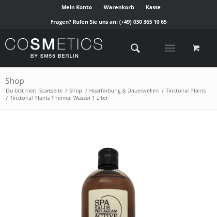
Mein Konto
Warenkorb
Kasse
Fragen? Rufen Sie uns an:
(+49) 030 365 10 65
Shop
Du bist hier:
Startseite
/
Shop
/
Haarfärbung & Dauerwellen
/
Tinctorial Plants
/
Tinctorial Plants Thermal Wasser 1 Liter