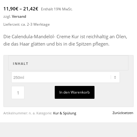
Preisspanne:
11,90
€
–
21,42
€
Enthält 19% MwSt.
11,90€
zzgl.
Versand
bis
Lieferzeit: ca. 2-3 Werktage
21,42€
Die Calendula-Mandelöl- Creme Kur ist reichhaltig an Ölen,
die das Haar glätten und bis in die Spitzen pflegen.
INHALT
In den Warenkorb
Zurücksetzen
Artikelnummer:
n. a.
Kategorie:
Kur & Spülung