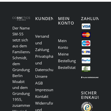
KUNDENSERVICE
MEIN
ZAHLUNG
KONTO
Der Name
SM-55
Versand
setzt sich
Mein
und
aus dem
Konto
Zahlung
Familiennamen
Meine
Privatsphäre
Schmidt,
Bestellungen
und
dem
Bestellstatus
Gründungsort
Datenschutz
Berlin
Unsere
Moabit
AGB
und dem
Impressum
SICHER
Gründungsjahr
Kontakt
EINKAUFEN:
1955,
Widerrufsrecht
zusammen.
und