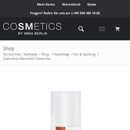
Mein Konto
Warenkorb
Kasse
Fragen? Rufen Sie uns an:
(+49) 030 365 10 65
Shop
Du bist hier:
Startseite
/
Shop
/
Haarpflege
/
Kur & Spülung
/
Calendula-Mandelöl Creme-Kur