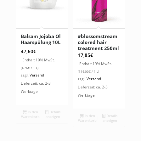
Balsam Jojoba Öl
#blossomstream
Haarspülung 10L
colored hair
treatment 250ml
47,60
€
17,85
€
Enthält 19% MwSt.
Enthält 19% MwSt.
(
4,76
€
/ 1 L)
(
119,00
€
/ 1 L)
zzgl.
Versand
zzgl.
Versand
Lieferzeit: ca. 2-3
Lieferzeit: ca. 2-3
Werktage
Werktage
In den
Details
In den
Details
Warenkorb
anzeigen
Warenkorb
anzeigen