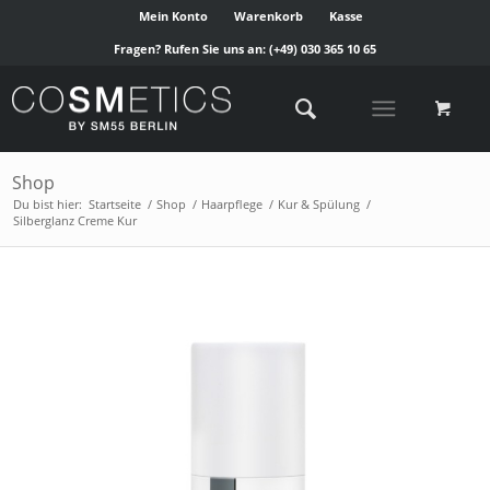
Mein Konto
Warenkorb
Kasse
Fragen? Rufen Sie uns an:
(+49) 030 365 10 65
Shop
Du bist hier:
Startseite
/
Shop
/
Haarpflege
/
Kur & Spülung
/
Silberglanz Creme Kur