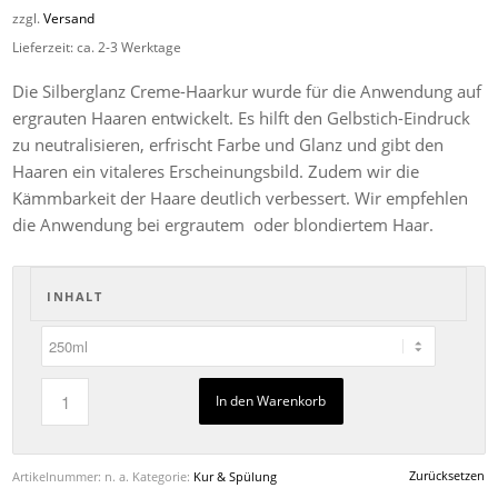
11,90€
zzgl.
Versand
bis
Lieferzeit: ca. 2-3 Werktage
21,42€
Die Silberglanz Creme-Haarkur wurde für die Anwendung auf
ergrauten Haaren entwickelt. Es hilft den Gelbstich-Eindruck
zu neutralisieren, erfrischt Farbe und Glanz und gibt den
Haaren ein vitaleres Erscheinungsbild. Zudem wir die
Kämmbarkeit der Haare deutlich verbessert. Wir empfehlen
die Anwendung bei ergrautem oder blondiertem Haar.
INHALT
In den Warenkorb
Zurücksetzen
Artikelnummer:
n. a.
Kategorie:
Kur & Spülung