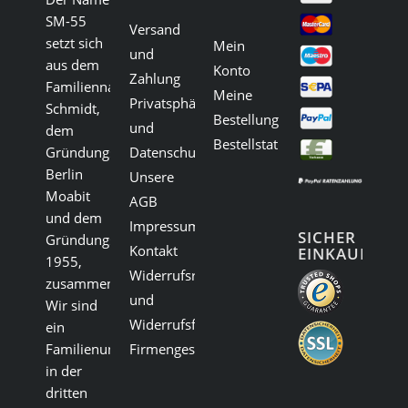
SM-55
Versand
setzt sich
Mein
und
aus dem
Konto
Zahlung
Familiennamen
Meine
Privatsphäre
Schmidt,
Bestellungen
und
dem
Bestellstatus
Gründungsort
Datenschutz
Berlin
Unsere
Moabit
AGB
und dem
Impressum
SICHER
Gründungsjahr
Kontakt
EINKAUFEN:
1955,
Widerrufsrecht
zusammen.
und
Wir sind
Widerrufsformular
ein
Familienunternehmen
Firmengeschichte
in der
dritten