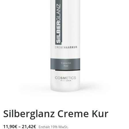
Silberglanz Creme Kur
Preisspanne:
11,90
€
–
21,42
€
Enthält 19% MwSt.