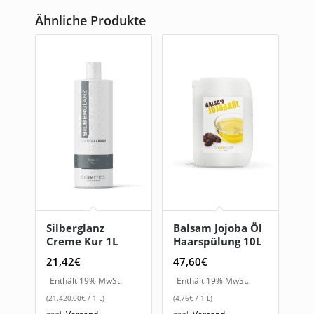
Ähnliche Produkte
Silberglanz
Balsam Jojoba Öl
Creme Kur 1L
Haarspülung 10L
21,42
€
47,60
€
Enthält 19% MwSt.
Enthält 19% MwSt.
(
21.420,00
€
/ 1 L)
(
4,76
€
/ 1 L)