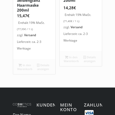
Seidenglanz
200ml
Haarmaske
14,28
€
200ml
Enthält 19% MwSt.
15,47
€
(
71,40
€
/ 1 L)
Enthält 19% MwSt.
zzgl.
Versand
(
77,35
€
/ 1 L)
Lieferzeit: ca. 2-3
zzgl.
Versand
Werktage
Lieferzeit: ca. 2-3
Werktage
In den
Details
Warenkorb
anzeigen
In den
Details
Warenkorb
anzeigen
KUNDENSERVICE
MEIN
ZAHLUNG
KONTO
Der Name