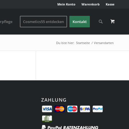
Mein Konto
Warenkorb
Kasse
rpflege
Cosmetics55 entdecken
Kontakt
Du bist hier:
Startseite
/
Versandarten
ZAHLUNG