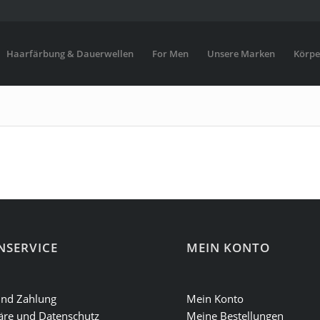
Haarfärbung & Dauerwellen
For Men
Unsere Marken
Körpe
NSERVICE
MEIN KONTO
und Zahlung
Mein Konto
äre und Datenschutz
Meine Bestellungen