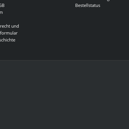
GB
Bestellstatus
um
recht und
formular
chichte